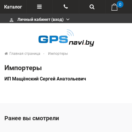
0
Каталог
Личный кабинет (вход)
perm_identity
Отзывы
+375 333113511
Импортеры
+375 291646666
Сервисные центры
Главная страница
Импортеры
msa333
Производители
Импортеры
info@gpsnavi.by
ИП Мащёнский Сергей Анатольевич
Ранее вы смотрели