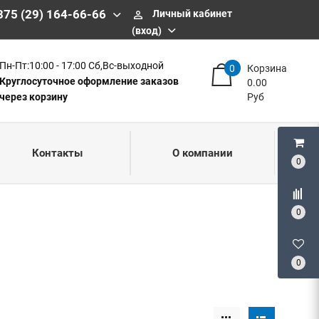
375 (29) 164-66-66
Личный кабинет
perm_identity
(вход)
Пн-Пт:10:00 - 17:00 Сб,Вс-выходной
0
Корзина
Круглосуточное оформление заказов
0.00
через корзину
Руб
Контакты
О компании
0
0
0