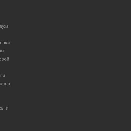
духа
 очки
ры
товой
ы и
фонов
ры и