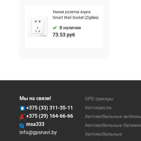
Умная розетка Aqara
Smart Wall Socket (ZigBee)
В наличии
73.53
руб
Мы на связи!
GPS-трекеры
+375 (33) 311-35-11
Автокресла
+375 (29) 164-66-66
Автомобильные антенн
msa333
Автомобильные багажн
info@gpsnavi.by
Автомобильные