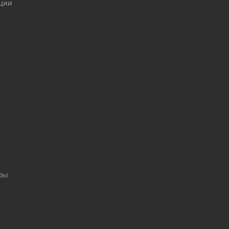
ции
оры