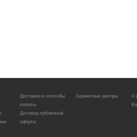
Доставка и способы
Сервисные центры
О 
оплаты
Ко
ы
Договор публичной
ики
оферты