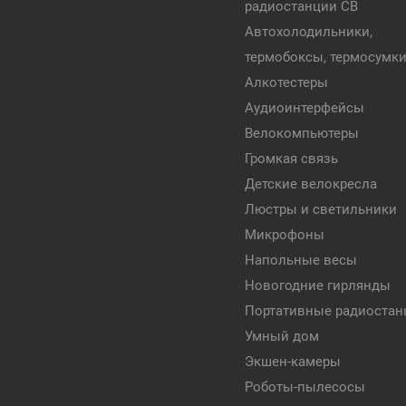
радиостанции CB
Автохолодильники,
термобоксы, термосумк
Алкотестеры
Аудиоинтерфейсы
Велокомпьютеры
Громкая связь
Детские велокресла
Люстры и светильники
Микрофоны
Напольные весы
Новогодние гирлянды
Портативные радиостан
Умный дом
Экшен-камеры
Роботы-пылесосы