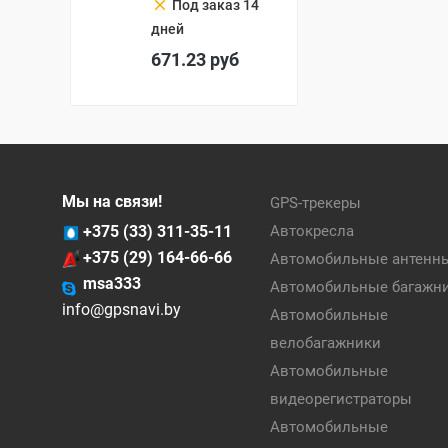
clear
Под заказ 14
дней
671.23
руб
Мы на связи!
GPS-трекеры
+375 (33) 311-35-11
Автокресла
+375 (29) 164-66-66
Автомобильные антенн
msa333
Автомобильные багажн
info@gpsnavi.by
Автомобильные
велобагажники
Автомобильные
видеорегистраторы
Автомобильные