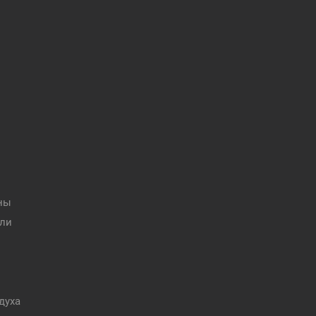
ны
ели
духа