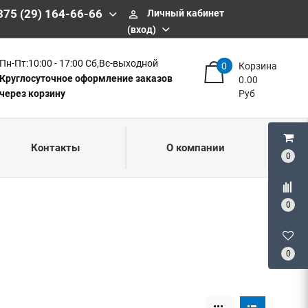
375 (29) 164-66-66
Личный кабинет
perm_identity
(вход)
Пн-Пт:10:00 - 17:00 Сб,Вс-выходной
0
Корзина
Круглосуточное оформление заказов
0.00
через корзину
Руб
Контакты
О компании
0
0
0