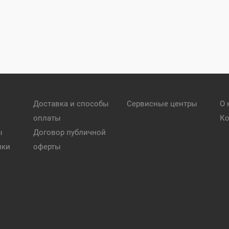
Доставка и способы
Сервисные центры
О 
оплаты
Ко
ы
Договор публичной
ики
оферты