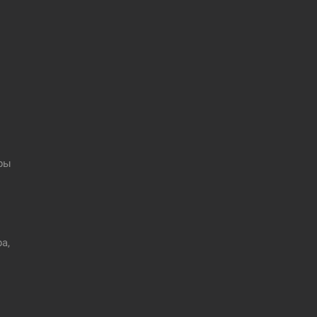
оры
а,