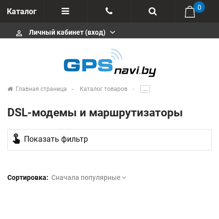
0
Каталог
Личный кабинет (вход)
perm_identity
Отзывы
+375 333113511
Импортеры
+375 291646666
Сервисные центры
Главная страница
Каталог товаров
.....
msa333
Производители
DSL-модемы и маршрутизаторы
info@gpsnavi.by
touch_app
Показать фильтр
Сортировка:
Сначала популярные