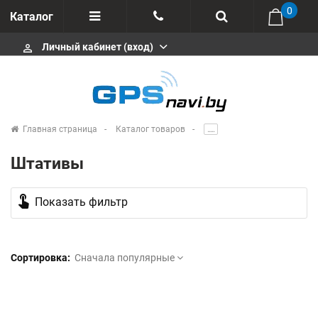
0
Каталог
Личный кабинет (вход)
perm_identity
Отзывы
+375 333113511
Импортеры
+375 291646666
Сервисные центры
Главная страница
Каталог товаров
.....
msa333
Производители
Штативы
info@gpsnavi.by
touch_app
Показать фильтр
Сортировка:
Сначала популярные