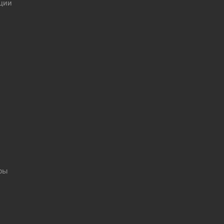
ции
оры