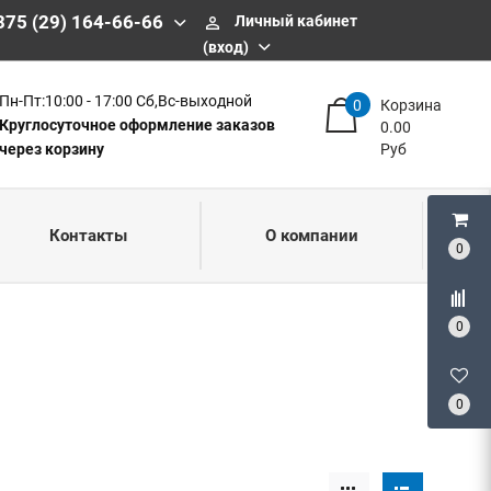
375 (29) 164-66-66
Личный кабинет
perm_identity
(вход)
Пн-Пт:10:00 - 17:00 Сб,Вс-выходной
0
Корзина
Круглосуточное оформление заказов
0.00
через корзину
Руб
Контакты
О компании
0
0
0