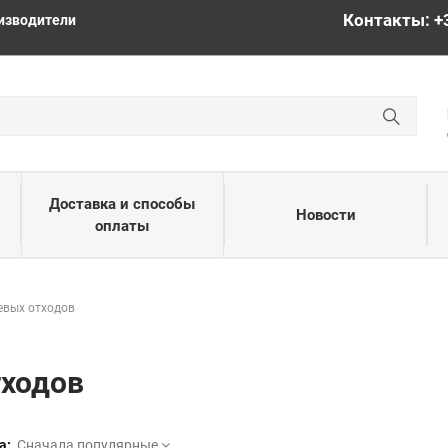
Контакты: +
изводители
Доставка и способы
Новости
оплаты
евых отходов
тходов
а:
Сначала популярные