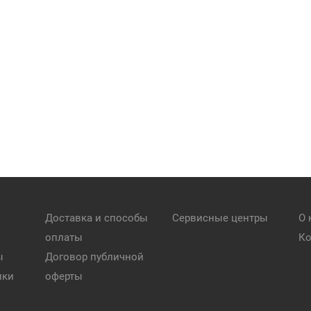
Доставка и способы
Сервисные центры
О 
оплаты
Ко
ы
Договор публичной
ики
оферты