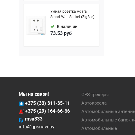
Умная розетка Aqara
Smart Wall Socket (ZigBee)
В наличии
73.53
руб
Мы на связи!
GPS-трекеры
+375 (33) 311-35-11
Автокресла
+375 (29) 164-66-66
Автомобильные антенн
msa333
Автомобильные багажн
info@gpsnavi.by
Автомобильные