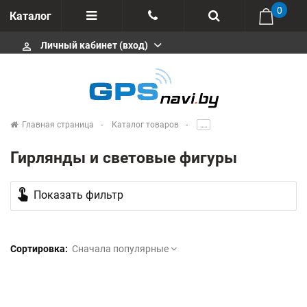
0
Каталог
Личный кабинет (вход)
perm_identity
Отзывы
+375 333113511
Импортеры
+375 291646666
Сервисные центры
Главная страница
Каталог товаров
.....
msa333
Производители
Гирлянды и световые фигуры
info@gpsnavi.by
touch_app
Показать фильтр
Сортировка:
Сначала популярные