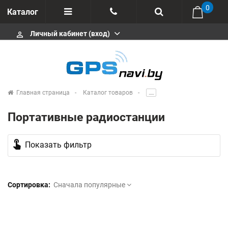
0
Каталог
Личный кабинет (вход)
perm_identity
Отзывы
+375 333113511
Импортеры
+375 291646666
Сервисные центры
Главная страница
Каталог товаров
.....
msa333
Производители
Портативные радиостанции
info@gpsnavi.by
touch_app
Показать фильтр
Сортировка:
Сначала популярные