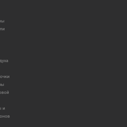
ны
ели
духа
 очки
ры
товой
ы и
фонов