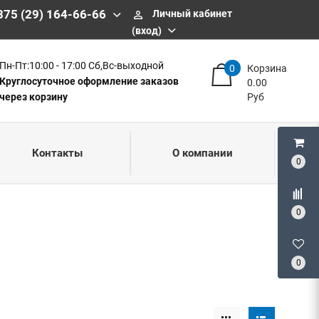
375 (29) 164-66-66
Личный кабинет
perm_identity
(вход)
Пн-Пт:10:00 - 17:00 Сб,Вс-выходной
0
Корзина
Круглосуточное оформление заказов
0.00
через корзину
Руб
Контакты
О компании
0
0
0