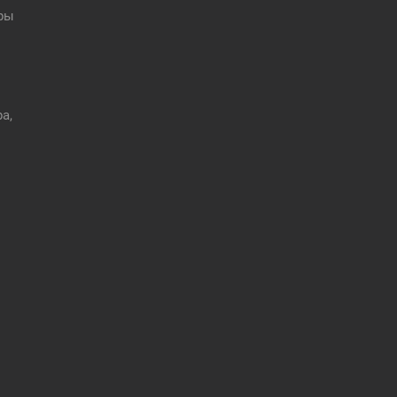
оры
а,