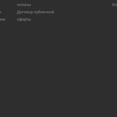
оплаты
Ко
ы
Договор публичной
ики
оферты
и