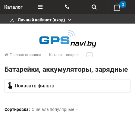
0
Каталог
Личный кабинет (вход)
perm_identity
Отзывы
+375 333113511
Импортеры
+375 291646666
Сервисные центры
Главная страница
Каталог товаров
.....
msa333
Производители
Батарейки, аккумуляторы, зарядные
info@gpsnavi.by
touch_app
Показать фильтр
Сортировка:
Сначала популярные