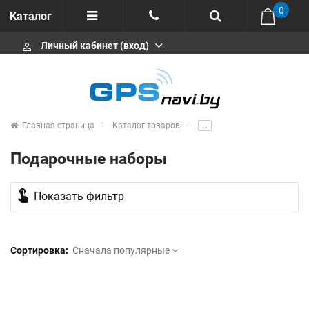
0
Каталог
Личный кабинет (вход)
perm_identity
Отзывы
+375 333113511
Импортеры
+375 291646666
Сервисные центры
Главная страница
Каталог товаров
.....
msa333
Производители
Подарочные наборы
info@gpsnavi.by
touch_app
Показать фильтр
Сортировка:
Сначала популярные