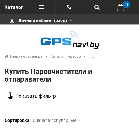
0
Каталог
Личный кабинет (вход)
perm_identity
Отзывы
+375 333113511
Импортеры
+375 291646666
Сервисные центры
Главная страница
Каталог товаров
.....
msa333
Производители
Купить Пароочистители и
info@gpsnavi.by
отпариватели
touch_app
Показать фильтр
Сортировка:
Сначала популярные