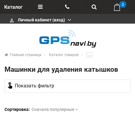
0
Каталог
Личный кабинет (вход)
perm_identity
Отзывы
+375 333113511
Импортеры
+375 291646666
Сервисные центры
Главная страница
Каталог товаров
.....
msa333
Производители
Машинки для удаления катышков
info@gpsnavi.by
touch_app
Показать фильтр
Сортировка:
Сначала популярные