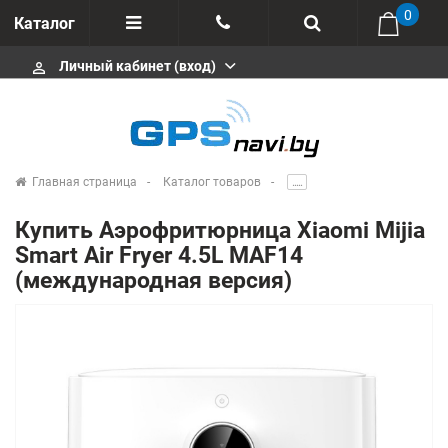
0
Каталог
Личный кабинет (вход)
perm_identity
Отзывы
+375 333113511
Импортеры
+375 291646666
Сервисные центры
Главная страница
Каталог товаров
.....
msa333
Производители
Купить Аэрофритюрница Xiaomi Mijia
info@gpsnavi.by
Smart Air Fryer 4.5L MAF14
(международная версия)