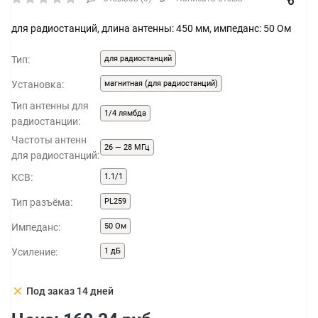
для радиостанций, длина антенны: 450 мм, импеданс: 50 Ом
Тип:
для радиостанций
Установка:
магнитная (для радиостанций)
Тип антенны для
1/4 лямбда
радиостанции:
Частоты антенн
26 — 28 МГц
для радиостанций:
КСВ:
1.1/1
Тип разъёма:
PL259
Импеданс:
50 Ом
Усиление:
1 дБ
clear
Под заказ 14 дней