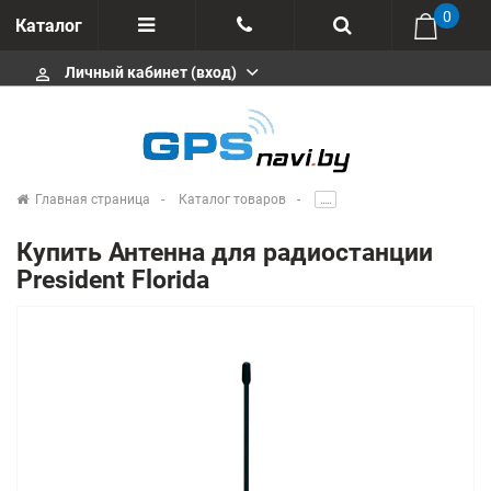
0
Каталог
Личный кабинет (вход)
perm_identity
Отзывы
+375 333113511
Импортеры
+375 291646666
Сервисные центры
Главная страница
Каталог товаров
.....
msa333
Производители
Купить Антенна для радиостанции
info@gpsnavi.by
President Florida