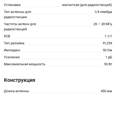
Установка
магнитная (для радиостанций)
Тип антенны для
1/4 лямбда
радиостанции
Частоты антенн для
26 — 28 МГц
радиостанций
КСВ
1.1/1
Тип разъёма
PL259
Импеданс
50 Ом
Усиление
1 дБ
Максимальная мощность
50 Вт
Конструкция
Длина антенны
450 мм