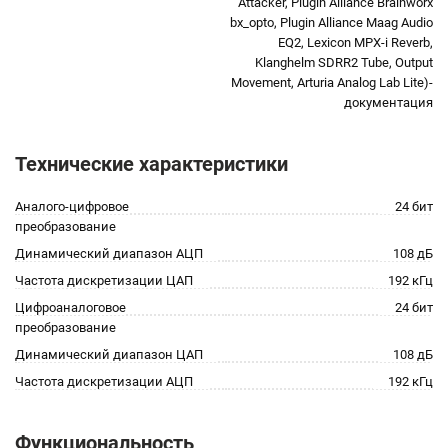
Attacker, Plugin Alliance Brainworx
bx_opto, Plugin Alliance Maag Audio
EQ2, Lexicon MPX-i Reverb,
Klanghelm SDRR2 Tube, Output
Movement, Arturia Analog Lab Lite)-
документация
Технические характеристики
Аналого-цифровое
24 бит
преобразование
Динамический диапазон АЦП
108 дБ
Частота дискретизации ЦАП
192 кГц
Цифроаналоговое
24 бит
преобразование
Динамический диапазон ЦАП
108 дБ
Частота дискретизации АЦП
192 кГц
Функциональность