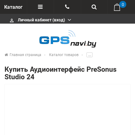
0
Каталог
Личный кабинет (вход)
perm_identity
Отзывы
+375 333113511
Импортеры
+375 291646666
Сервисные центры
Главная страница
Каталог товаров
.....
msa333
Производители
Купить Аудиоинтерфейс PreSonus
info@gpsnavi.by
Studio 24