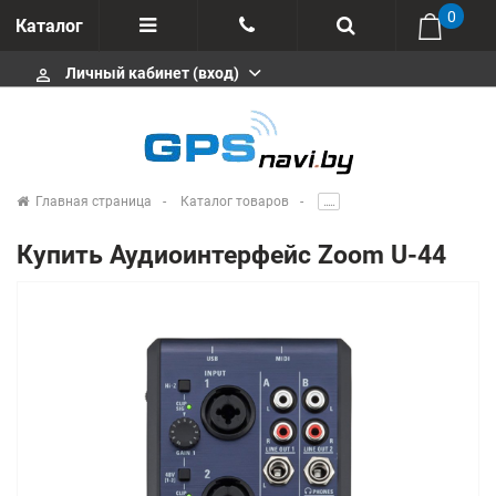
0
Каталог
Личный кабинет (вход)
perm_identity
Отзывы
+375 333113511
Импортеры
+375 291646666
Сервисные центры
Главная страница
Каталог товаров
.....
msa333
Производители
Купить Аудиоинтерфейс Zoom U-44
info@gpsnavi.by