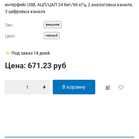
интерфейс USB, АЦП/ЦАП 24 бит/96 кГц, 2 аналоговых канала,
3 цифровых канала
Тип:
внешняя
Цвет:
черный
clear
Под заказ 14 дней
Цена:
671.23
руб
В корзину