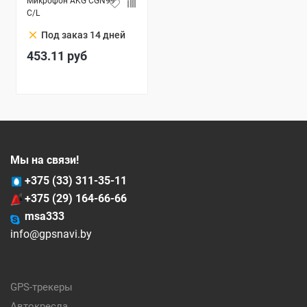
Микрофон AKG CGN99
C/L
clear
Под заказ 14 дней
453.11
руб
Мы на связи!
+375 (33) 311-35-11
+375 (29) 164-66-66
msa333
info@gpsnavi.by
GPS-трекеры
Автокресла