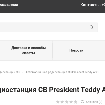
Контакты: +
изводители
Доставка и способы
Новости
оплаты
диостанции CB
Автомобильная радиостанция CB President Teddy ASC
иостанция CB President Teddy 
Отзывов (
0
)