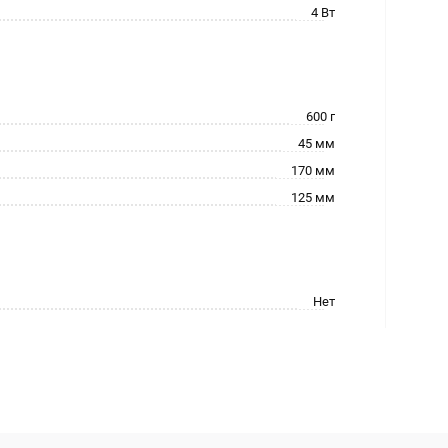
4 Вт
600 г
45 мм
170 мм
125 мм
Нет