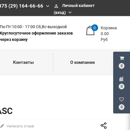
375 (29) 164-66-66
Личный кабинет
perm_identity
(вход)
Пн-Пт:10:00 - 17:00 Сб,Вс-выходной
0
Корзина
Круглосуточное оформление заказов
0.00
через корзину
Руб
Контакты
О компании
0
0
0
ASC
Написать отзыв