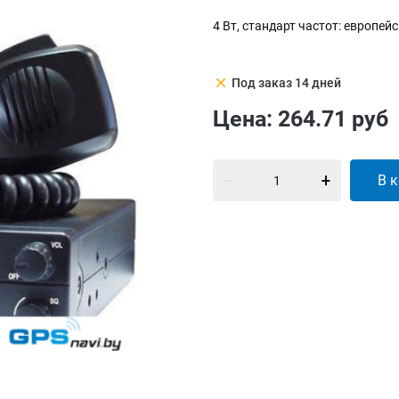
4 Вт, стандарт частот: европей
clear
Под заказ 14 дней
Цена:
264.71
руб
В 