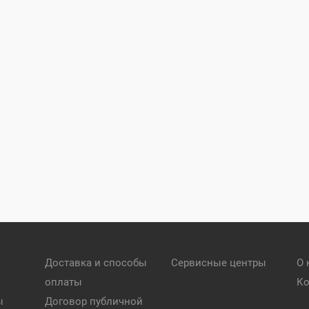
Доставка и способы
Сервисные центры
О 
оплаты
Ко
ы
Договор публичной