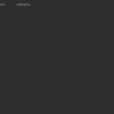
ики
оферты
и