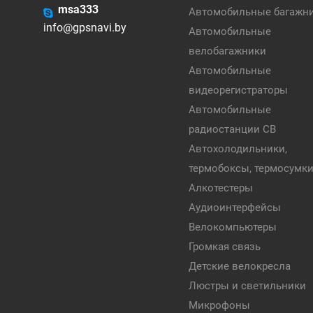
msa333
Автомобильные багажн
info@gpsnavi.by
Автомобильные
велобагажники
Автомобильные
видеорегистраторы
Автомобильные
радиостанции CB
Автохолодильники,
термобоксы, термосумк
Алкотестеры
Аудиоинтерфейсы
Велокомпьютеры
Громкая связь
Детские велокресла
Люстры и светильники
Микрофоны