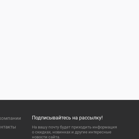
Подписывайтесь на рассылку!
компании
нтакты
На вашу почту будет приходить информация
о скидках, новинках и другие интересные
новости сайта.