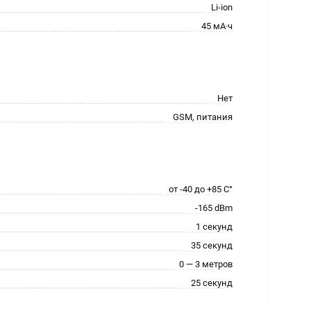
Li-ion
45 мА·ч
Нет
GSM, питания
от -40 до +85 С°
-165 dBm
1 секунд
35 секунд
0 — 3 метров
25 секунд