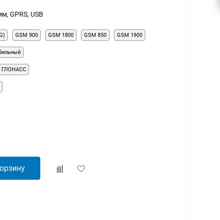
мм, GPRS, USB
G)
GSM 900
GSM 1800
GSM 850
GSM 1900
бильный
ГЛОНАСС
корзину