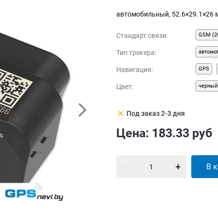
автомобильный, 52.6×29.1×26 
Стандарт связи:
GSM (2
Тип трекера:
автомо
Навигация:
GPS
Цвет:
черный
clear
Под заказ 2-3 дня
Цена:
183.33
руб
В 