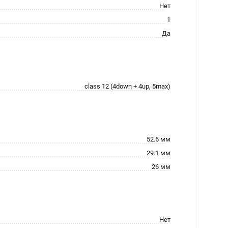
Нет
1
Да
сlass 12 (4down + 4up, 5max)
52.6 мм
29.1 мм
26 мм
Нет