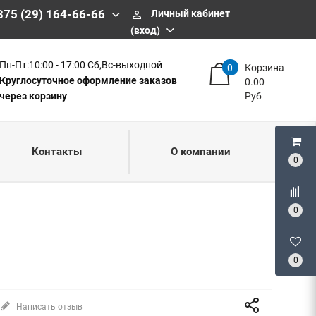
375 (29) 164-66-66
Личный кабинет
perm_identity
(вход)
Пн-Пт:10:00 - 17:00 Сб,Вс-выходной
0
Корзина
Круглосуточное оформление заказов
0.00
через корзину
Руб
Контакты
О компании
0
0
0
Написать отзыв