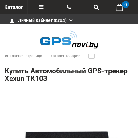
0
Каталог
Личный кабинет (вход)
perm_identity
Отзывы
+375 333113511
Импортеры
+375 291646666
Сервисные центры
Главная страница
Каталог товаров
.....
msa333
Производители
Купить Автомобильный GPS-трекер
info@gpsnavi.by
Xexun TK103