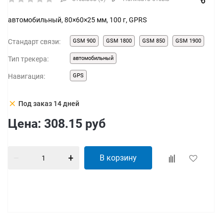
автомобильный, 80×60×25 мм, 100 г, GPRS
Стандарт связи:
GSM 900
GSM 1800
GSM 850
GSM 1900
Тип трекера:
автомобильный
Навигация:
GPS
clear
Под заказ 14 дней
Цена:
308.15
руб
В корзину