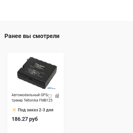
Ранее вы смотрели
Автомобильный GPS-
трекер Teltonika FMB125
clear
Под заказ 2-3 дня
186.27
руб