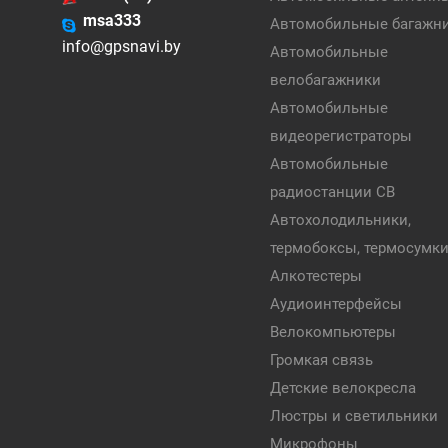
msa333
Автомобильные багажн
info@gpsnavi.by
Автомобильные
велобагажники
Автомобильные
видеорегистраторы
Автомобильные
радиостанции CB
Автохолодильники,
термобоксы, термосумк
Алкотестеры
Аудиоинтерфейсы
Велокомпьютеры
Громкая связь
Детские велокресла
Люстры и светильники
Микрофоны