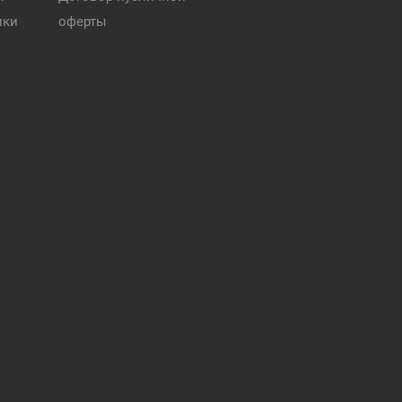
ики
оферты
и