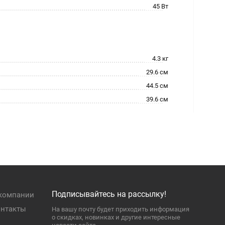
45 Вт
4.3 кг
29.6 см
44.5 см
39.6 см
Подписывайтесь на рассылку!
компании
нтакты
На вашу почту будет приходить информация
о скидках, новинках и другие интересные