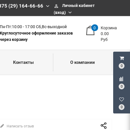
375 (29) 164-66-66
Личный кабинет
perm_identity
(вход)
Пн-Пт:10:00 - 17:00 Сб,Вс-выходной
0
Корзина
Круглосуточное оформление заказов
0.00
через корзину
Руб
Контакты
О компании
0
0
0
Написать отзыв