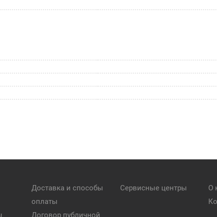
Доставка и способы
Сервисные центры
О 
оплаты
Ко
ы
Договор публичной