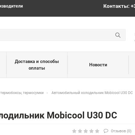
Контакты: +
изводители
Доставка и способы
Новости
оплаты
 термобоксы, термосумки
Автомобильный холодильник Mobicool U30 DC
лодильник Mobicool U30 DC
Отзывов (
0
)