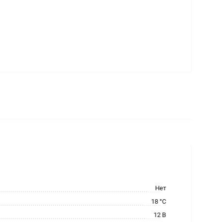
Нет
18 °C
12 В