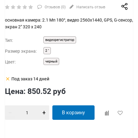
Отзывов (
0
)
Написать отзыв
основная камера: 2.1 Мп 180°, видео 2560x1440, GPS, G-сенсор,
экран 2" 320 x 240
Тип:
видеорегистратор
Размер экрана:
2 ''
Цвет:
черный
clear
Под заказ 14 дней
Цена:
850.52
руб
В корзину