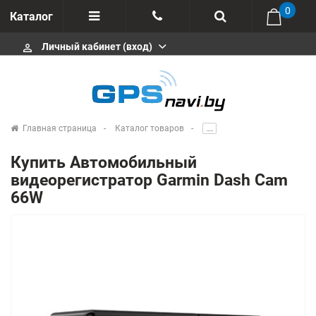
0
Каталог
Личный кабинет (вход)
perm_identity
Отзывы
+375 333113511
Импортеры
+375 291646666
Сервисные центры
Главная страница
Каталог товаров
.....
msa333
Производители
Купить Автомобильный
info@gpsnavi.by
видеорегистратор Garmin Dash Cam
66W