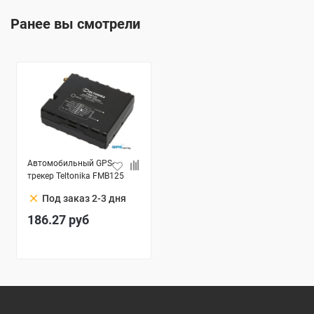
Ранее вы смотрели
Автомобильный GPS-
трекер Teltonika FMB125
clear
Под заказ 2-3 дня
186.27
руб