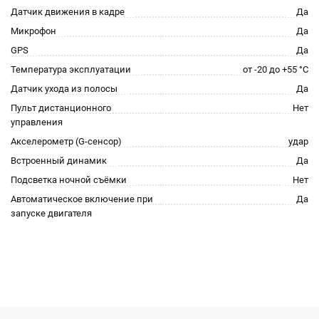
Датчик движения в кадре
Да
Микрофон
Да
GPS
Да
Температура эксплуатации
от -20 до +55 °С
Датчик ухода из полосы
Да
Пульт дистанционного
Нет
управления
Акселерометр (G-сенсор)
удар
Встроенный динамик
Да
Подсветка ночной съёмки
Нет
Автоматическое включение при
Да
запуске двигателя