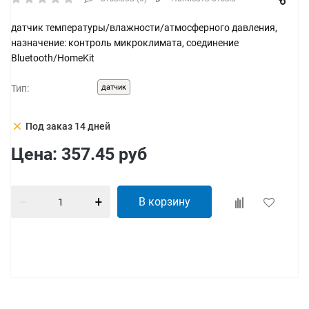
датчик температуры/влажности/атмосферного давления,
назначение: контроль микроклимата, соединение
Bluetooth/HomeKit
Тип:
датчик
clear
Под заказ 14 дней
Цена:
357.45
руб
В корзину