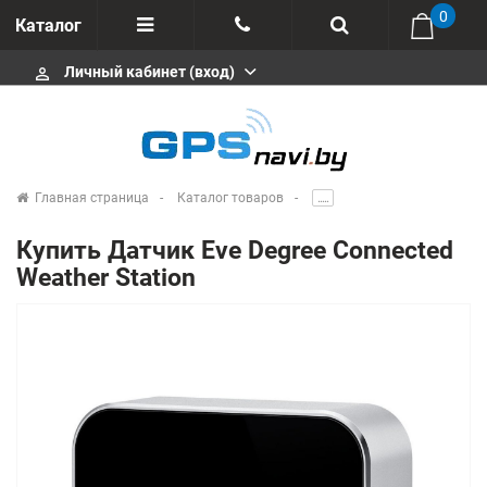
0
Каталог
Личный кабинет (вход)
perm_identity
Отзывы
+375 333113511
Импортеры
+375 291646666
Сервисные центры
Главная страница
Каталог товаров
.....
msa333
Производители
Купить Датчик Eve Degree Connected
info@gpsnavi.by
Weather Station