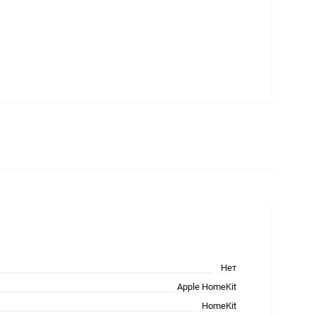
Нет
Apple HomeKit
HomeKit