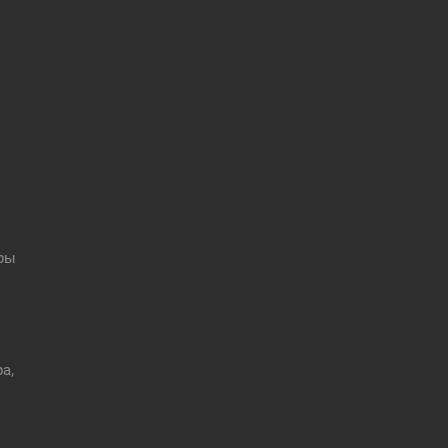
оры
а,