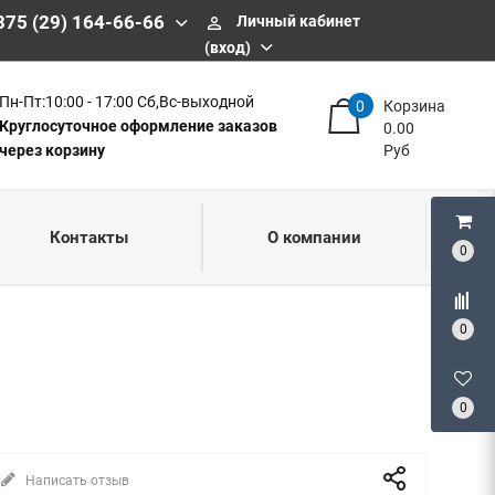
375 (29) 164-66-66
Личный кабинет
perm_identity
(вход)
Пн-Пт:10:00 - 17:00 Сб,Вс-выходной
0
Корзина
Круглосуточное оформление заказов
0.00
через корзину
Руб
Контакты
О компании
0
0
0
Написать отзыв