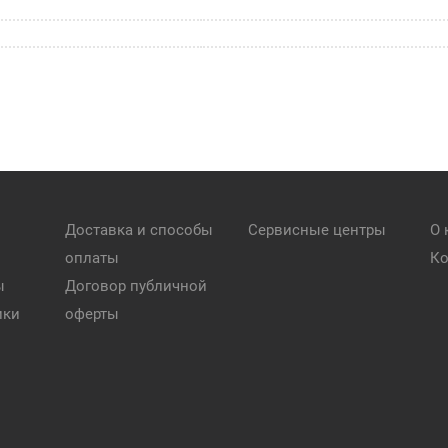
Доставка и способы
Сервисные центры
О 
оплаты
Ко
ы
Договор публичной
ики
оферты