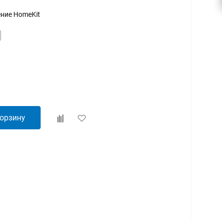
ение HomeKit
корзину