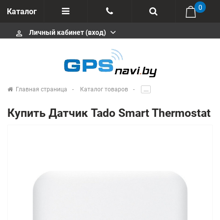
0
Каталог
Личный кабинет (вход)
perm_identity
Отзывы
+375 333113511
Импортеры
+375 291646666
Сервисные центры
Главная страница
Каталог товаров
.....
msa333
Производители
Купить Датчик Tado Smart Thermostat
info@gpsnavi.by