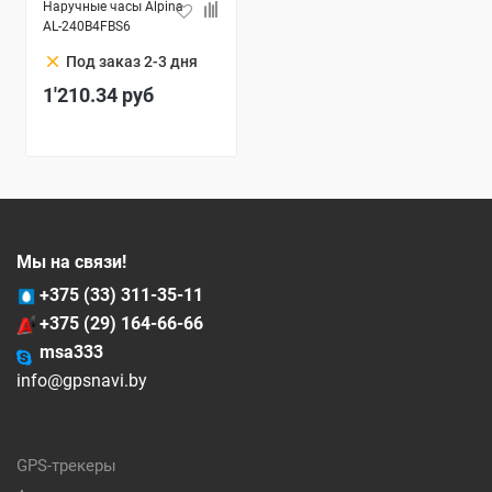
Наручные часы Alpina
AL-240B4FBS6
clear
Под заказ 2-3 дня
1'210.34
руб
Мы на связи!
+375 (33) 311-35-11
+375 (29) 164-66-66
msa333
info@gpsnavi.by
GPS-трекеры