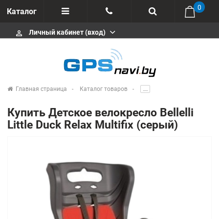
0
Каталог
Личный кабинет (вход)
perm_identity
Отзывы
+375 333113511
Импортеры
+375 291646666
Сервисные центры
Главная страница
Каталог товаров
.....
msa333
Производители
Купить Детское велокресло Bellelli
info@gpsnavi.by
Little Duck Relax Multifix (серый)