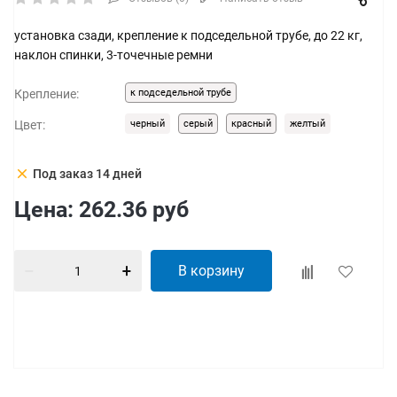
установка сзади, крепление к подседельной трубе, до 22 кг,
наклон спинки, 3-точечные ремни
Крепление:
к подседельной трубе
Цвет:
черный
серый
красный
желтый
clear
Под заказ 14 дней
Цена:
262.36
руб
В корзину