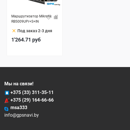
Маршрутизатор Mikrotik
RB5009UPr+S+IN
clear
Под заказ 2-3 дня
1'264.71
руб
Мы на связи!
+375 (33) 311-35-11
+375 (29) 164-66-66
msa333
info@gpsnavi.by