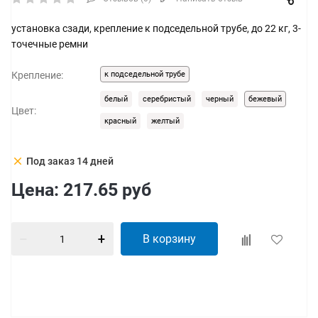
установка сзади, крепление к подседельной трубе, до 22 кг, 3-
точечные ремни
Крепление:
к подседельной трубе
белый
серебристый
черный
бежевый
Цвет:
красный
желтый
clear
Под заказ 14 дней
Цена:
217.65
руб
В корзину