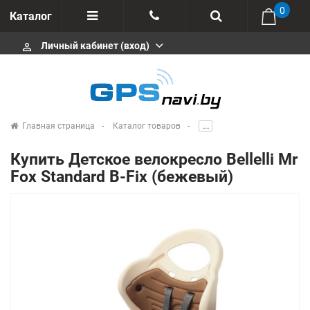
0
Каталог
Личный кабинет (вход)
perm_identity
Отзывы
+375 333113511
Импортеры
+375 291646666
Сервисные центры
Главная страница
Каталог товаров
.....
msa333
Производители
Купить Детское велокресло Bellelli Mr
info@gpsnavi.by
Fox Standard B-Fix (бежевый)