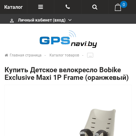
0
Каталог
Личный кабинет (вход)
perm_identity
Отзывы
+375 333113511
Импортеры
+375 291646666
Сервисные центры
Главная страница
Каталог товаров
.....
msa333
Производители
Купить Детское велокресло Bobike
info@gpsnavi.by
Exclusive Maxi 1P Frame (оранжевый)