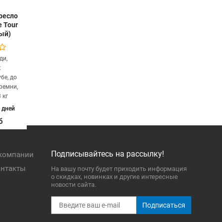
ресло
e Tour
ый)
ди,
к
бе, до
 ремни,
 кг
 дней
б
Подписывайтесь на рассылку!
компании
нтакты
На вашу почту будет приходить информация
о скидках, новинках и другие интересные
новости сайта.
Подписаться