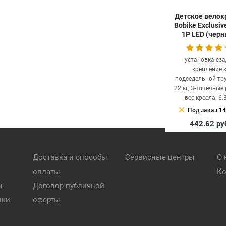
Детское велок
Bobike Exclusiv
1P LED (черн
установка сза
крепление 
подседельной тру
22 кг, 3-точечные
вес кресла: 6.3
clear
Под заказ 14
442.62
ру
Доставка и способы
Сервисные центры
О 
оплаты
Ко
ы
Договор публичной
ики
оферты