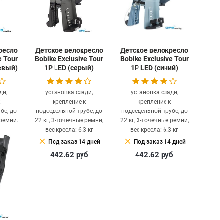
ресло
Детское велокресло
Детское велокресло
e Tour
Bobike Exclusive Tour
Bobike Exclusive Tour
евый)
1P LED (серый)
1P LED (синий)
ди,
установка сзади,
установка сзади,
к
крепление к
крепление к
бе, до
подседельной трубе, до
подседельной трубе, до
 ремни,
22 кг, 3-точечные ремни,
22 кг, 3-точечные ремни,
 кг
вес кресла: 6.3 кг
вес кресла: 6.3 кг
clear
clear
 дней
Под заказ 14 дней
Под заказ 14 дней
б
442.62
руб
442.62
руб