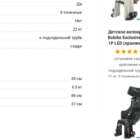
Да
3-точечные
Нет
22 кг
Детское велок
Bobike Exclusiv
к подседельной трубе
1P LED (оранж
сзади
установка сза
крепление 
подседельной тру
22 кг, 3-точечные
35 см
вес кресла: 6.3
6.3 кг
clear
Под заказ 14
86 см
442.62
ру
37 см