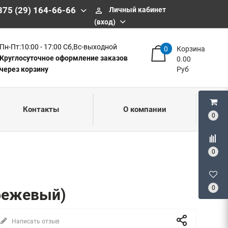
375 (29) 164-66-66
Личный кабинет
perm_identity
(вход)
Пн-Пт:10:00 - 17:00 Сб,Вс-выходной
0
Корзина
Круглосуточное оформление заказов
0.00
через корзину
Руб
Контакты
О компании
0
0
0
(бежевый)
Написать отзыв