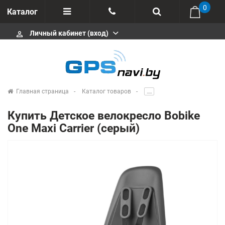
0
Каталог
Личный кабинет (вход)
perm_identity
Отзывы
+375 333113511
Импортеры
+375 291646666
Сервисные центры
Главная страница
Каталог товаров
.....
msa333
Производители
Купить Детское велокресло Bobike
info@gpsnavi.by
One Maxi Carrier (серый)