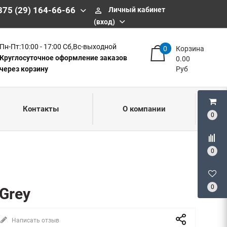
375 (29) 164-66-66
Личный кабинет
perm_identity
(вход)
Пн-Пт:10:00 - 17:00 Сб,Вс-выходной
0
Корзина
Круглосуточное оформление заказов
0.00
через корзину
Руб
Контакты
О компании
0
0
0
 Grey
Написать отзыв