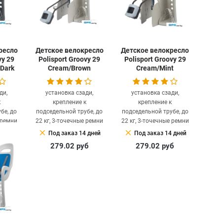
ресло
Детское велокресло
Детское велокресло
vy 29
Polisport Groovy 29
Polisport Groovy 29
/Dark
Cream/Brown
Cream/Mint
ди,
установка сзади,
установка сзади,
к
крепление к
крепление к
бе, до
подседельной трубе, до
подседельной трубе, до
 ремни
22 кг, 3-точечные ремни
22 кг, 3-точечные ремни
clear
clear
 дней
Под заказ 14 дней
Под заказ 14 дней
б
279.02
руб
279.02
руб