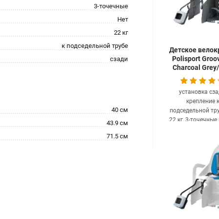
3-точечные
Нет
22 кг
к подседельной трубе
Детское велок
Polisport Groo
сзади
Charcoal Grey
Grey
установка сза
крепление 
40 см
подседельной тру
22 кг, 3-точечные
43.9 см
clear
Под заказ 14
71.5 см
279.02
ру