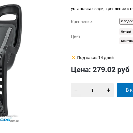
установка сзади, крепление к п
Крепление:
к подс
белый
Цвет:
коричн
clear
Под заказ 14 дней
Цена:
279.02
руб
В 