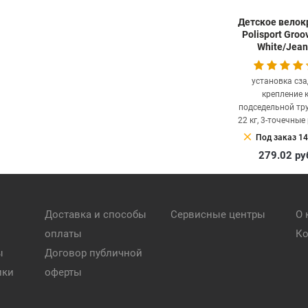
Детское велок
Polisport Groo
White/Jea
установка сза
крепление 
подседельной тру
22 кг, 3-точечные
clear
Под заказ 14
279.02
ру
Доставка и способы
Сервисные центры
О 
оплаты
Ко
ы
Договор публичной
ики
оферты