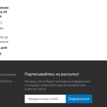
ресло
vy 29
ns
ди,
к
бе, до
 ремни
 дней
б
Подписывайтесь на рассылку!
компании
нтакты
На вашу почту будет приходить информация
о скидках, новинках и другие интересные
новости сайта.
Подписаться