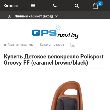
0
Каталог
Личный кабинет (вход)
perm_identity
Отзывы
+375 333113511
Импортеры
+375 291646666
Сервисные центры
Главная страница
Каталог товаров
.....
msa333
Производители
Купить Детское велокресло Polisport
info@gpsnavi.by
Groovy FF (caramel brown/black)