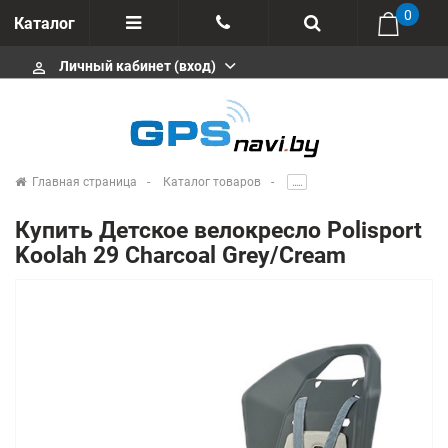
0
Каталог
Личный кабинет (вход)
perm_identity
Отзывы
+375 333113511
Импортеры
+375 291646666
Сервисные центры
Главная страница
Каталог товаров
.....
msa333
Производители
Купить Детское велокресло Polisport
info@gpsnavi.by
Koolah 29 Charcoal Grey/Cream