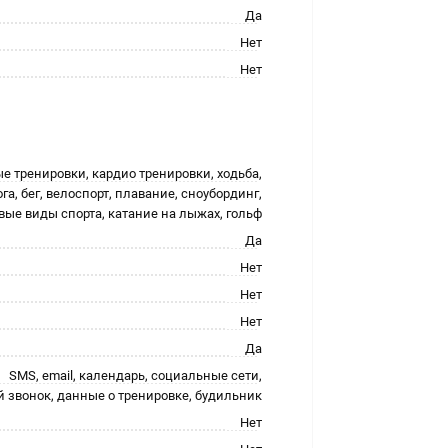
Да
Нет
Нет
е тренировки, кардио тренировки, xодьба,
ога, бег, велоспорт, плавание, сноубординг,
вые виды спорта, катание на лыжах, гольф
Да
Нет
Нет
Нет
Да
SMS, email, календарь, социальные сети,
 звонок, данные о тренировке, будильник
Нет