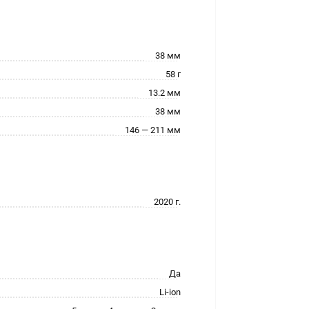
38 мм
58 г
13.2 мм
38 мм
146 — 211 мм
2020 г.
Да
Li-ion