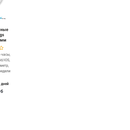
мные
gs
8мм
 часы,
d/iOS,
метр,
недели
 дней
уб