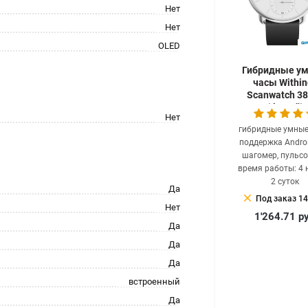
Нет
Нет
OLED
Гибридные у
часы Within
Scanwatch 3
(белый)
Нет
гибридные умные
поддержка Androi
шагомер, пульсо
время работы: 4 
2 суток
Да
clear
Под заказ 14
Нет
1'264.71
р
Да
Да
Да
встроенный
Да