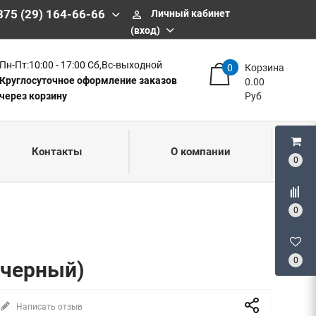
375 (29) 164-66-66
Личный кабинет
perm_identity
(вход)
Пн-Пт:10:00 - 17:00 Сб,Вс-выходной
0
Корзина
Круглосуточное оформление заказов
0.00
через корзину
Руб
Контакты
О компании
0
0
0
(черный)
Написать отзыв