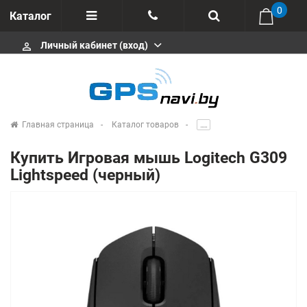
0
Каталог
Личный кабинет (вход)
perm_identity
Отзывы
+375 333113511
Импортеры
+375 291646666
Сервисные центры
Главная страница
Каталог товаров
.....
msa333
Производители
Купить Игровая мышь Logitech G309
info@gpsnavi.by
Lightspeed (черный)