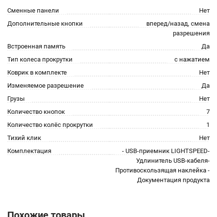
Сменные панели
Нет
Дополнительные кнопки
вперед/назад, смена
разрешения
Встроенная память
Да
Тип колеса прокрутки
с нажатием
Коврик в комплекте
Нет
Изменяемое разрешение
Да
Грузы
Нет
Количество кнопок
7
Количество колёс прокрутки
1
Тихий клик
Нет
Комплектация
- USB-приемник LIGHTSPEED-
Удлинитель USB-кабеля-
Противоскользящая наклейка -
Документация продукта
Похожие товары