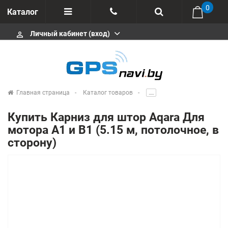
0
Каталог
Личный кабинет (вход)
perm_identity
Отзывы
+375 333113511
Импортеры
+375 291646666
Сервисные центры
Главная страница
Каталог товаров
.....
msa333
Производители
Купить Карниз для штор Aqara Для
info@gpsnavi.by
мотора A1 и B1 (5.15 м, потолочное, в
сторону)