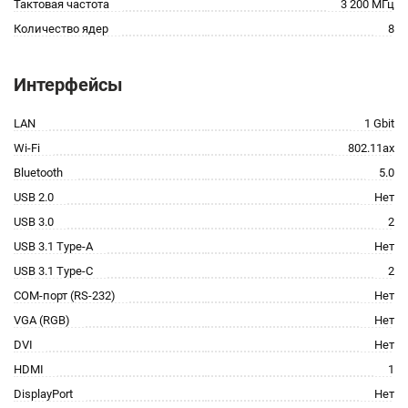
Тактовая частота
3 200 МГц
Количество ядер
8
Интерфейсы
LAN
1 Gbit
Wi-Fi
802.11ax
Bluetooth
5.0
USB 2.0
Нет
USB 3.0
2
USB 3.1 Type-A
Нет
USB 3.1 Type-C
2
COM-порт (RS-232)
Нет
VGA (RGB)
Нет
DVI
Нет
HDMI
1
DisplayPort
Нет