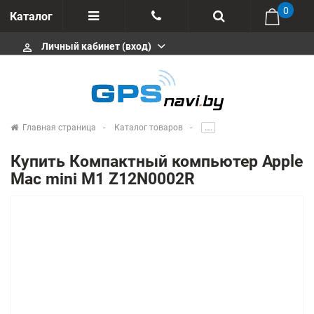
0
Каталог
Личный кабинет (вход)
perm_identity
Отзывы
+375 333113511
Импортеры
+375 291646666
Сервисные центры
Главная страница
Каталог товаров
.....
msa333
Производители
Купить Компактный компьютер Apple
info@gpsnavi.by
Mac mini M1 Z12N0002R