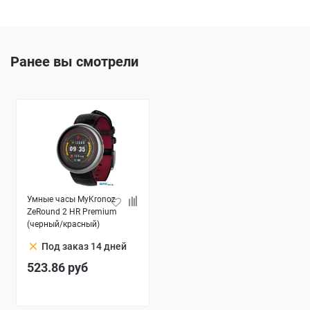
Ранее вы смотрели
Умные часы MyKronoz
ZeRound 2 HR Premium
(черный/красный)
clear
Под заказ 14 дней
523.86
руб