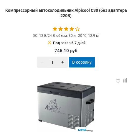
Компрессорный автохолодильник Alpicool C30 (без адаптера
220В)
DC: 12 В/24 В, объём: 30 л, -20 °С, 12.9 кг
clear
Под заказ 5-7 дней
745.10
руб
В корзину