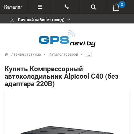
0
Каталог
Личный кабинет (вход)
perm_identity
Отзывы
+375 333113511
Импортеры
+375 291646666
Сервисные центры
Главная страница
Каталог товаров
.....
msa333
Производители
Купить Компрессорный
info@gpsnavi.by
автохолодильник Alpicool C40 (без
адаптера 220В)