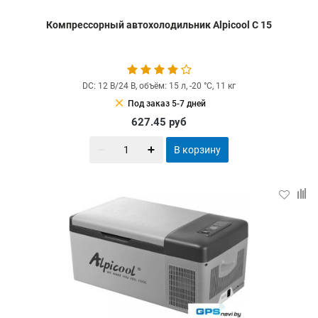
Компрессорный автохолодильник Alpicool C 15
DC: 12 В/24 В, объём: 15 л, -20 °С, 11 кг
clear
Под заказ 5-7 дней
627.45
руб
В корзину