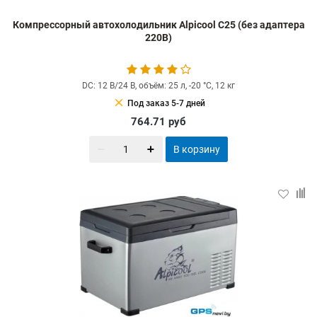
Компрессорный автохолодильник Alpicool C25 (без адаптера
220В)
DC: 12 В/24 В, объём: 25 л, -20 °С, 12 кг
clear
Под заказ 5-7 дней
764.71
руб
В корзину