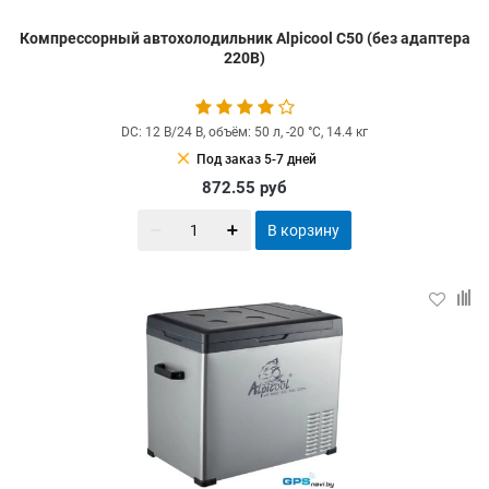
Компрессорный автохолодильник Alpicool C50 (без адаптера
220В)
DC: 12 В/24 В, объём: 50 л, -20 °С, 14.4 кг
clear
Под заказ 5-7 дней
872.55
руб
В корзину