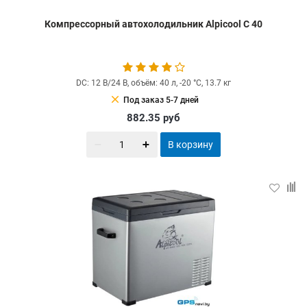
Компрессорный автохолодильник Alpicool C 40
DC: 12 В/24 В, объём: 40 л, -20 °С, 13.7 кг
clear
Под заказ 5-7 дней
882.35
руб
В корзину