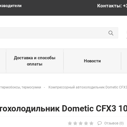
Контакты: +
изводители
Доставка и способы
Новости
оплаты
 термобоксы, термосумки
Компрессорный автохолодильник Dometic CFX3
тохолодильник Dometic CFX3 1
Отзывов (
0
)