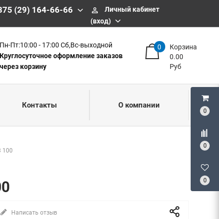
375 (29) 164-66-66
Личный кабинет
perm_identity
(вход)
Пн-Пт:10:00 - 17:00 Сб,Вс-выходной
0
Корзина
Круглосуточное оформление заказов
0.00
через корзину
Руб
Контакты
О компании
0
0
 100
0
00
Написать отзыв