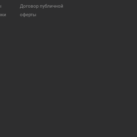
ы
Договор публичной
ики
оферты
и