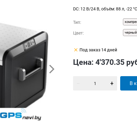
DC: 12 В/24 В, объём: 88 л, -22 
Тип:
компре
Цвет:
черный
clear
Под заказ 14 дней
Цена:
4'370.35
ру
В 