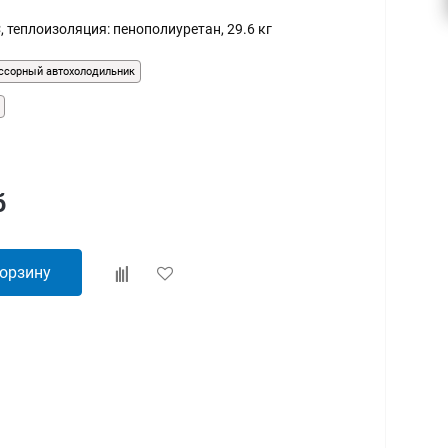
°С, теплоизоляция: пенополиуретан, 29.6 кг
ссорный автохолодильник
б
корзину