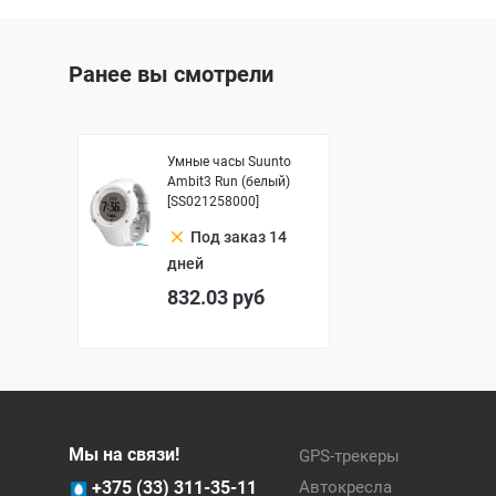
Ранее вы смотрели
Умные часы Suunto
Ambit3 Run (белый)
[SS021258000]
clear
Под заказ 14
дней
832.03
руб
Мы на связи!
GPS-трекеры
+375 (33) 311-35-11
Автокресла