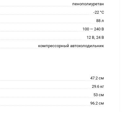
пенополиуретан
-22 °C
88 л
100 — 240 В
12 В, 24 В
компрессорный автохолодильник
47.2 см
29.6 кг
53 см
96.2 см