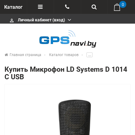
0
Каталог
Личный кабинет (вход)
perm_identity
Отзывы
+375 333113511
Импортеры
+375 291646666
Сервисные центры
Главная страница
Каталог товаров
.....
msa333
Производители
Купить Микрофон LD Systems D 1014
info@gpsnavi.by
C USB