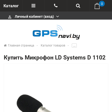
0
Каталог
Личный кабинет (вход)
perm_identity
Отзывы
+375 333113511
Импортеры
+375 291646666
Сервисные центры
Главная страница
Каталог товаров
.....
msa333
Производители
Купить Микрофон LD Systems D 1102
info@gpsnavi.by