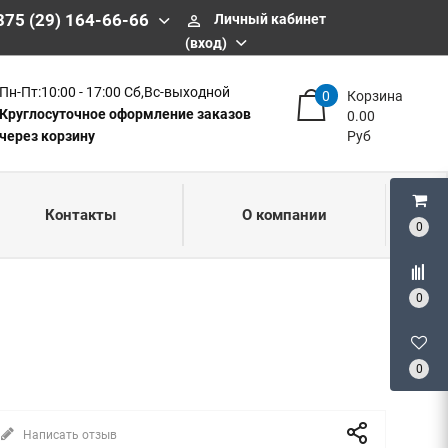
375 (29) 164-66-66
Личный кабинет
perm_identity
(вход)
Пн-Пт:10:00 - 17:00 Сб,Вс-выходной
0
Корзина
Круглосуточное оформление заказов
0.00
через корзину
Руб
Контакты
О компании
0
0
0
Написать отзыв