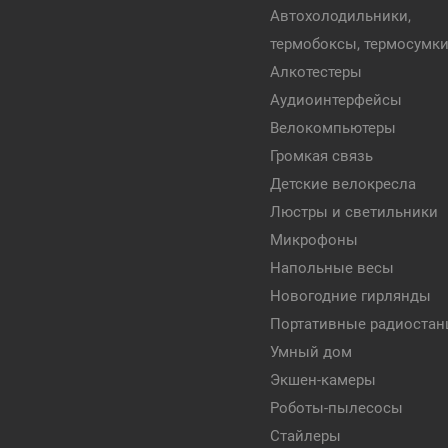
Автохолодильники,
термобоксы, термосумк
Алкотестеры
Аудиоинтерфейсы
Велокомпьютеры
Громкая связь
Детские велокресла
Люстры и светильники
Микрофоны
Напольные весы
Новогодние гирлянды
Портативные радиостан
Умный дом
Экшен-камеры
Роботы-пылесосы
Стайлеры