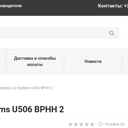
Контакты: +
изводители
Доставка и способы
Новости
оплаты
крофон LD Systems U506 BPHH 2
ms U506 BPHH 2
Отзывов (
0
)