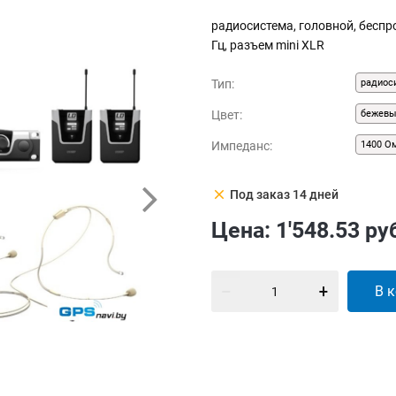
радиосистема, головной, беспр
Гц, разъем mini XLR
Тип:
радиос
Цвет:
бежев
Импеданс:
1400 О
clear
Под заказ 14 дней
Цена:
1'548.53
ру
В 