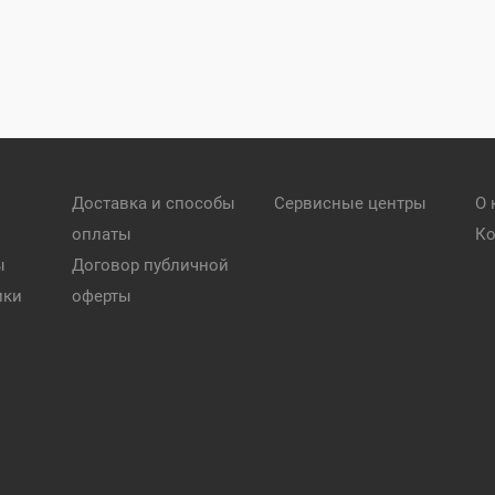
Доставка и способы
Сервисные центры
О 
оплаты
Ко
ы
Договор публичной
ики
оферты