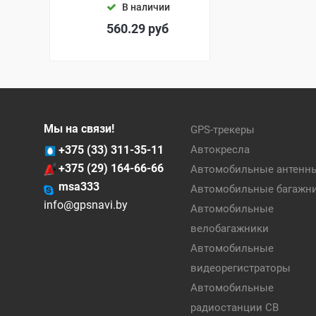
В наличии
560.29
руб
Мы на связи!
GPS-трекеры
+375 (33) 311-35-11
Автокресла
+375 (29) 164-66-66
Автомобильные антенн
msa333
Автомобильные багажн
info@gpsnavi.by
Автомобильные
велобагажники
Автомобильные
видеорегистраторы
Автомобильные
радиостанции CB