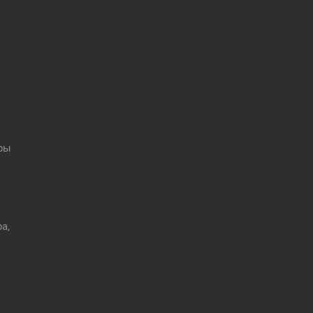
оры
а,