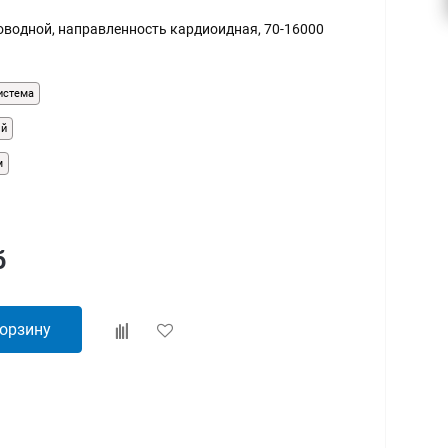
оводной, направленность кардиоидная, 70-16000
истема
ый
м
б
корзину