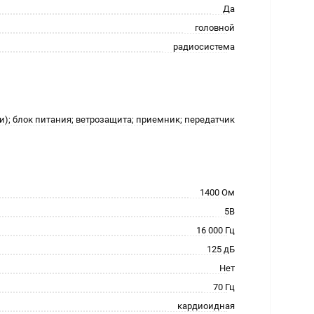
Да
головной
радиосистема
-и); блок питания; ветрозащита; приемник; передатчик
1400 Ом
5В
16 000 Гц
125 дБ
Нет
70 Гц
кардиоидная