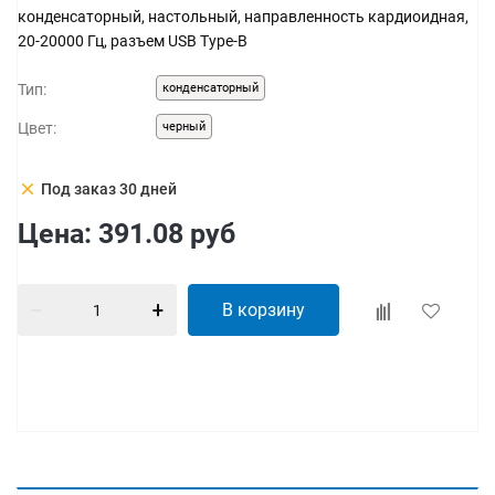
конденсаторный, настольный, направленность кардиоидная,
20-20000 Гц, разъем USB Type-B
Тип:
конденсаторный
Цвет:
черный
clear
Под заказ 30 дней
Цена:
391.08
руб
В корзину