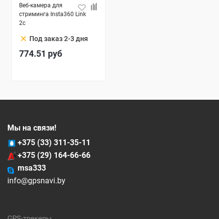
Веб-камера для
стриминга Insta360 Link
2c
clear
Под заказ 2-3 дня
774.51
руб
Мы на связи!
+375 (33) 311-35-11
+375 (29) 164-66-66
msa333
info@gpsnavi.by
GPS-трекеры