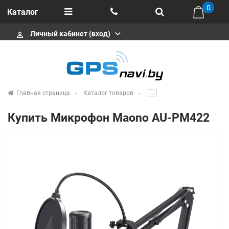
0
Каталог
Личный кабинет (вход)
perm_identity
Отзывы
+375 333113511
Импортеры
+375 291646666
Сервисные центры
Главная страница
Каталог товаров
.....
msa333
Производители
Купить Микрофон Maono AU-PM422
info@gpsnavi.by