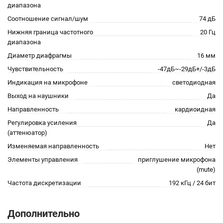
диапазона
Соотношение сигнал/шум
74 дБ
Нижняя граница частотного
20 Гц
диапазона
Диаметр диафрагмы
16 мм
Чувствительность
-47дБ~-29дБ+/-3дБ
Индикация на микрофоне
светодиодная
Выход на наушники
Да
Направленность
кардиоидная
Регулировка усиления
Да
(аттенюатор)
Изменяемая направленность
Нет
Элементы управления
приглушение микрофона
(mute)
Частота дискретизации
192 кГц / 24 бит
Дополнительно