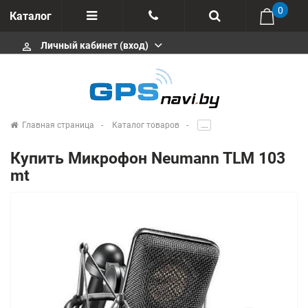
0
Каталог
Личный кабинет (вход)
perm_identity
Отзывы
+375 333113511
Импортеры
+375 291646666
Сервисные центры
Главная страница
Каталог товаров
.....
msa333
Производители
Купить Микрофон Neumann TLM 103
info@gpsnavi.by
mt