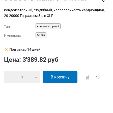
конденсаторный, студийный, направленность кардиоидная,
20-20000 Гц, разъем 3-pin XLR
Тип:
конденсаторный
Импеданс:
50 Ом
clear
Под заказ 14 дней
Цена:
3'389.82
руб
В корзину