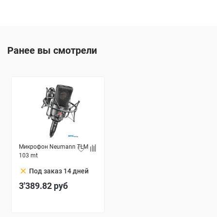
Ранее вы смотрели
Микрофон Neumann TLM
103 mt
clear
Под заказ 14 дней
3'389.82
руб