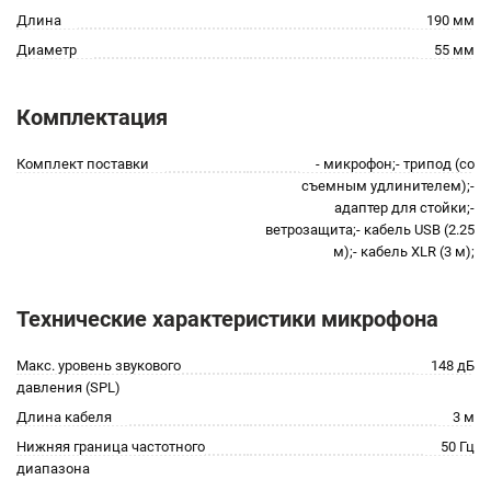
Длина
190 мм
Диаметр
55 мм
Комплектация
Комплект поставки
- микрофон;- трипод (со
съемным удлинителем);-
адаптер для стойки;-
ветрозащита;- кабель USB (2.25
м);- кабель XLR (3 м);
Технические характеристики микрофона
Макс. уровень звукового
148 дБ
давления (SPL)
Длина кабеля
3 м
Нижняя граница частотного
50 Гц
диапазона