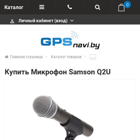
0
Каталог
Личный кабинет (вход)
perm_identity
Отзывы
+375 333113511
Импортеры
+375 291646666
Сервисные центры
Главная страница
Каталог товаров
.....
msa333
Производители
Купить Микрофон Samson Q2U
info@gpsnavi.by