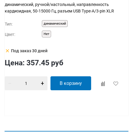
динамический, ручной/настольный, направленность
кардиоидная, 50-15000 Гц, разъем USB Type-A/3-pin XLR
Тип:
динамический
Цвет:
Нет
clear
Под заказ 30 дней
Цена:
357.45
руб
В корзину