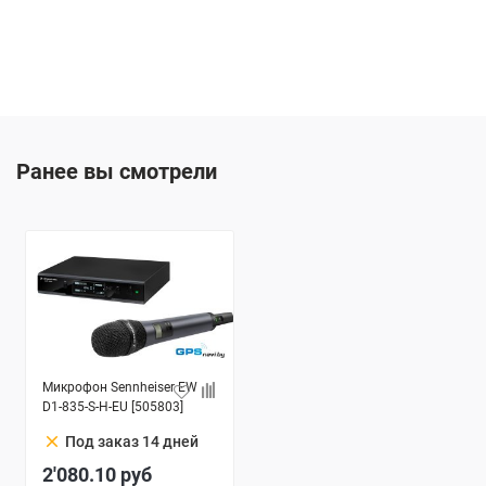
Ранее вы смотрели
Микрофон Sennheiser EW
D1-835-S-H-EU [505803]
clear
Под заказ 14 дней
2'080.10
руб