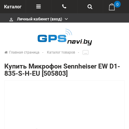
0
Каталог
Личный кабинет (вход)
perm_identity
Отзывы
+375 333113511
Импортеры
+375 291646666
Сервисные центры
Главная страница
Каталог товаров
.....
msa333
Производители
Купить Микрофон Sennheiser EW D1-
info@gpsnavi.by
835-S-H-EU [505803]