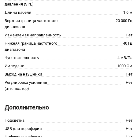
давления (SPL)
Длина кабеля
1.6 м
Верхняя граница частотного
20 000 Гц
диапазона
Изменяемая направленность
Нет
Нижняя граница частотного
40 Гц
диапазона
Чувствительность
4 мВ/Па
Импеданс
1000 Ом
Выход на наушники
Нет
Регулировка усиления
Нет
(аттенюатор)
Дополнительно
Подсветка
Нет
USB для периферии
Нет
Цифровые эффекты
Нет