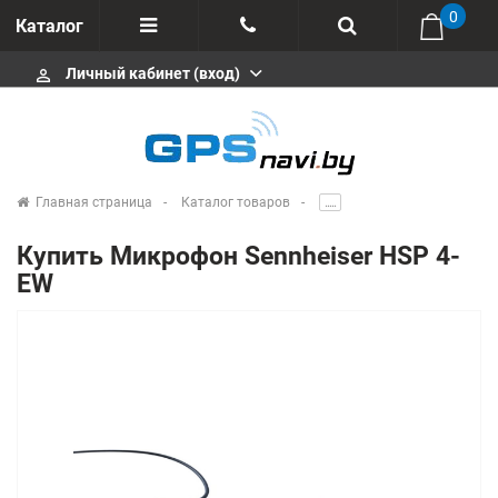
0
Каталог
Личный кабинет (вход)
perm_identity
Отзывы
+375 333113511
Импортеры
+375 291646666
Сервисные центры
Главная страница
Каталог товаров
.....
msa333
Производители
Купить Микрофон Sennheiser HSP 4-
info@gpsnavi.by
EW