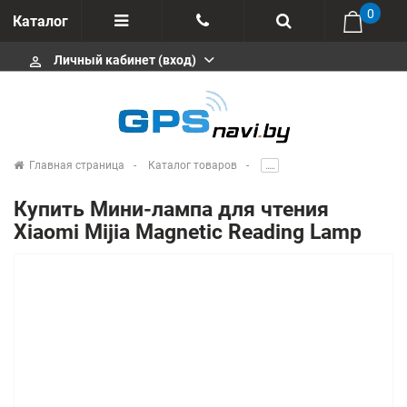
0
Каталог
Личный кабинет (вход)
perm_identity
Отзывы
+375 333113511
Импортеры
+375 291646666
Сервисные центры
Главная страница
Каталог товаров
.....
msa333
Производители
Купить Мини-лампа для чтения
info@gpsnavi.by
Xiaomi Mijia Magnetic Reading Lamp