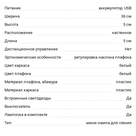
Питание
аккумулятор, USB
Ширина
36 см
Высота
5 см
Расположение
настенное
Длина
5 см
Дистанционное управление
Нет
Эргономические особенности
регулировка наклона плафона
Цвет каркаса
белый
Цвет плафона
белый
Материал плафона, абажура
пластик
Материал каркаса
пластик
Встроенные светодиоды
Да
Выключатель
Да
Лампочка в комплекте
Да
Тип
мини-лампа для чтения