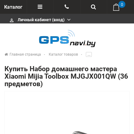
0
Каталог
Личный кабинет (вход)
perm_identity
Отзывы
+375 333113511
Импортеры
+375 291646666
Сервисные центры
Главная страница
Каталог товаров
.....
msa333
Производители
Купить Набор домашнего мастера
info@gpsnavi.by
Xiaomi Mijia Toolbox MJGJX001QW (36
предметов)