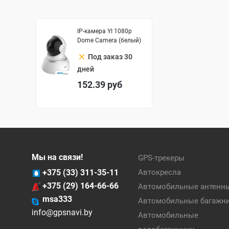
IP-камера YI 1080p
Dome Camera (белый)
clear
Под заказ 30
дней
152.39
руб
Мы на связи!
GPS-трекеры
+375 (33) 311-35-11
Автокресла
+375 (29) 164-66-66
Автомобильные антенн
msa333
Автомобильные багажн
info@gpsnavi.by
Автомобильные