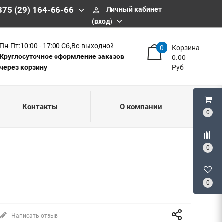
375 (29) 164-66-66
Личный кабинет
perm_identity
(вход)
Пн-Пт:10:00 - 17:00 Сб,Вс-выходной
0
Корзина
Круглосуточное оформление заказов
0.00
через корзину
Руб
Контакты
О компании
0
0
0
Написать отзыв