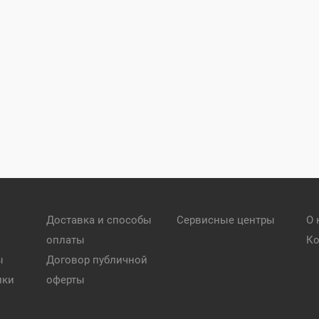
Доставка и способы
Сервисные центры
О 
оплаты
Ко
ы
Договор публичной
ики
оферты